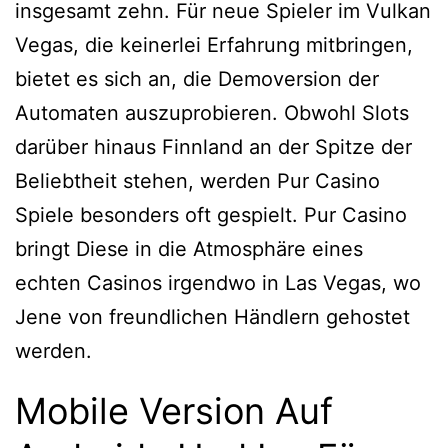
insgesamt zehn. Für neue Spieler im Vulkan
Vegas, die keinerlei Erfahrung mitbringen,
bietet es sich an, die Demoversion der
Automaten auszuprobieren. Obwohl Slots
darüber hinaus Finnland an der Spitze der
Beliebtheit stehen, werden Pur Casino
Spiele besonders oft gespielt. Pur Casino
bringt Diese in die Atmosphäre eines
echten Casinos irgendwo in Las Vegas, wo
Jene von freundlichen Händlern gehostet
werden.
Mobile Version Auf