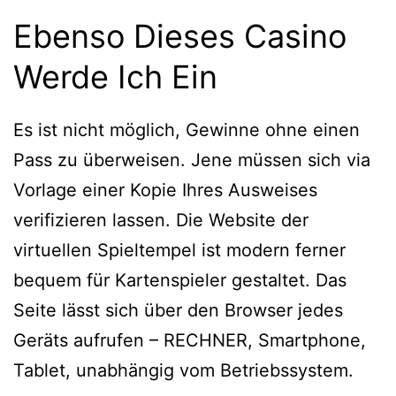
Ebenso Dieses Casino
Werde Ich Ein
Es ist nicht möglich, Gewinne ohne einen
Pass zu überweisen. Jene müssen sich via
Vorlage einer Kopie Ihres Ausweises
verifizieren lassen. Die Website der
virtuellen Spieltempel ist modern ferner
bequem für Kartenspieler gestaltet. Das
Seite lässt sich über den Browser jedes
Geräts aufrufen – RECHNER, Smartphone,
Tablet, unabhängig vom Betriebssystem.