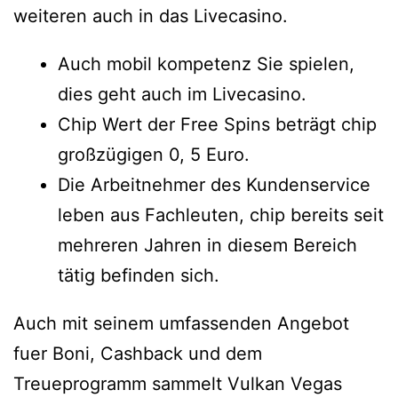
weiteren auch in das Livecasino.
Auch mobil kompetenz Sie spielen,
dies geht auch im Livecasino.
Chip Wert der Free Spins beträgt chip
großzügigen 0, 5 Euro.
Die Arbeitnehmer des Kundenservice
leben aus Fachleuten, chip bereits seit
mehreren Jahren in diesem Bereich
tätig befinden sich.
Auch mit seinem umfassenden Angebot
fuer Boni, Cashback und dem
Treueprogramm sammelt Vulkan Vegas