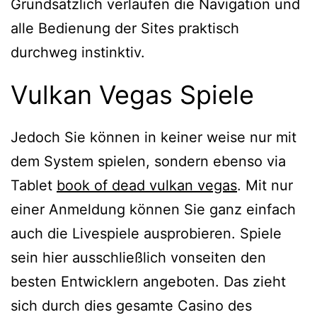
Grundsätzlich verlaufen die Navigation und
alle Bedienung der Sites praktisch
durchweg instinktiv.
Vulkan Vegas Spiele
Jedoch Sie können in keiner weise nur mit
dem System spielen, sondern ebenso via
Tablet
book of dead vulkan vegas
. Mit nur
einer Anmeldung können Sie ganz einfach
auch die Livespiele ausprobieren. Spiele
sein hier ausschließlich vonseiten den
besten Entwicklern angeboten. Das zieht
sich durch dies gesamte Casino des