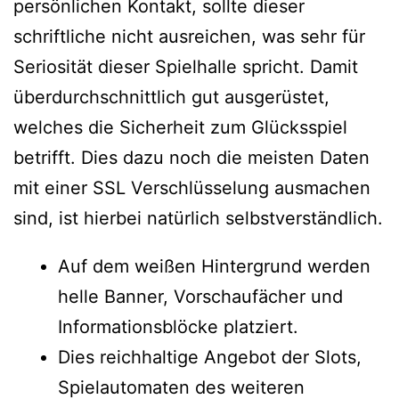
persönlichen Kontakt, sollte dieser
schriftliche nicht ausreichen, was sehr für
Seriosität dieser Spielhalle spricht. Damit
überdurchschnittlich gut ausgerüstet,
welches die Sicherheit zum Glücksspiel
betrifft. Dies dazu noch die meisten Daten
mit einer SSL Verschlüsselung ausmachen
sind, ist hierbei natürlich selbstverständlich.
Auf dem weißen Hintergrund werden
helle Banner, Vorschaufächer und
Informationsblöcke platziert.
Dies reichhaltige Angebot der Slots,
Spielautomaten des weiteren