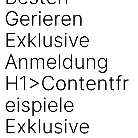
Gerieren
Exklusive
Anmeldung
H1>Contentfr
eispiele
Exklusive