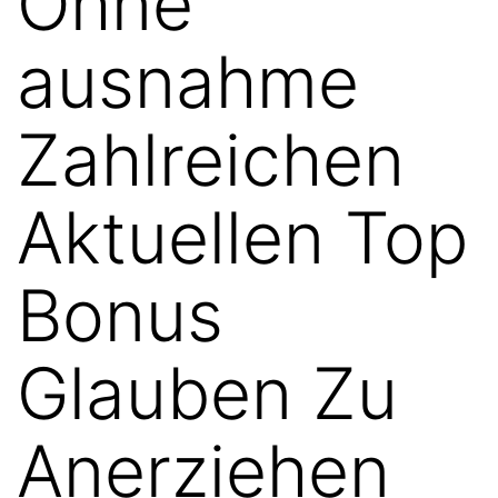
Ohne
ausnahme
Zahlreichen
Aktuellen Top
Bonus
Glauben Zu
Anerziehen