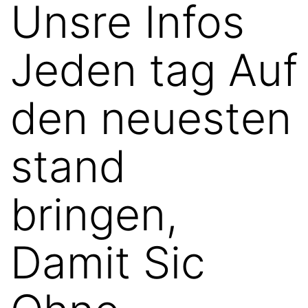
Unsre Infos
Jeden tag Auf
den neuesten
stand
bringen,
Damit Sic