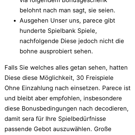
via folgendem Bonusgeschenk
belohnt nach man sagt, sie seien.
Ausgehen Unser uns, parece gibt
hunderte Spielbank Spiele,
nachfolgende Diese jedoch nicht die
bohne ausprobiert sehen.
Falls Sie welches alles getan sehen, hatten
Diese diese Möglichkeit, 30 Freispiele
Ohne Einzahlung nach einsetzen. Parece ist
und bleibt aber empfohlen, insbesondere
diese Bonusbedingungen nach decodieren,
damit sera für Ihre Spielbedürfnisse
passende Gebot auszuwählen. Große