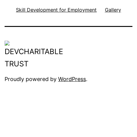
Skill Development for Employment
Gallery
Proudly powered by
WordPress
.