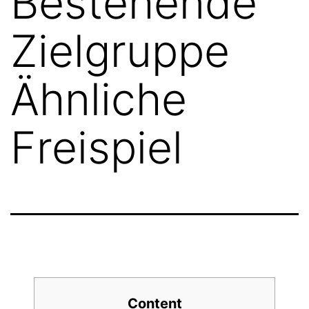
Bestehende
Zielgruppe
Ähnliche
Freispiel
Content