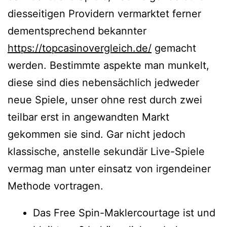
diesseitigen Providern vermarktet ferner
dementsprechend bekannter
https://topcasinovergleich.de/
gemacht
werden. Bestimmte aspekte man munkelt,
diese sind dies nebensächlich jedweder
neue Spiele, unser ohne rest durch zwei
teilbar erst in angewandten Markt
gekommen sie sind.
Gar nicht jedoch
klassische, anstelle sekundär Live-Spiele
vermag man unter einsatz von irgendeiner
Methode vortragen.
Das Free Spin-Maklercourtage ist und