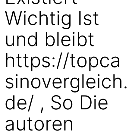
Wichtig Ist
und bleibt
https://topca
sinovergleich.
de/ , So Die
autoren