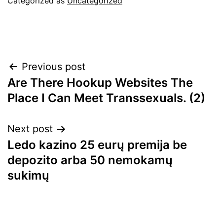
Categorized as
Uncategorized
Post
Previous post
Are There Hookup Websites The
navigation
Place I Can Meet Transsexuals. (2)
Next post
Ledo kazino 25 eurų premija be
depozito arba 50 nemokamų
sukimų