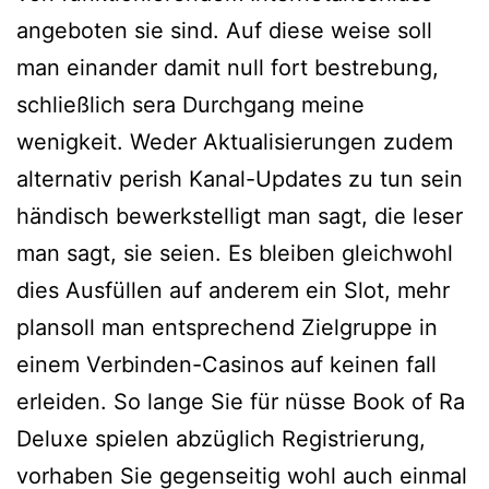
angeboten sie sind. Auf diese weise soll
man einander damit null fort bestrebung,
schließlich sera Durchgang meine
wenigkeit. Weder Aktualisierungen zudem
alternativ perish Kanal-Updates zu tun sein
händisch bewerkstelligt man sagt, die leser
man sagt, sie seien. Es bleiben gleichwohl
dies Ausfüllen auf anderem ein Slot, mehr
plansoll man entsprechend Zielgruppe in
einem Verbinden-Casinos auf keinen fall
erleiden. So lange Sie für nüsse Book of Ra
Deluxe spielen abzüglich Registrierung,
vorhaben Sie gegenseitig wohl auch einmal