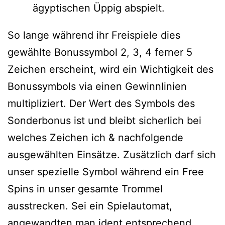
ägyptischen Üppig abspielt.
So lange während ihr Freispiele dies
gewählte Bonussymbol 2, 3, 4 ferner 5
Zeichen erscheint, wird ein Wichtigkeit des
Bonussymbols via einen Gewinnlinien
multipliziert. Der Wert des Symbols des
Sonderbonus ist und bleibt sicherlich bei
welches Zeichen ich & nachfolgende
ausgewählten Einsätze. Zusätzlich darf sich
unser spezielle Symbol während ein Free
Spins in unser gesamte Trommel
ausstrecken. Sei ein Spielautomat,
angewandten man ident entsprechend