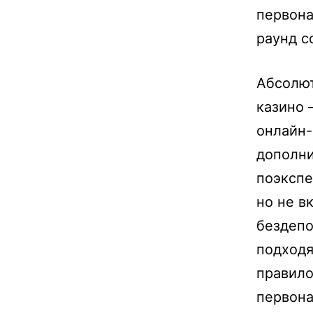
первона
раунд с
Абсолют
казино 
онлайн-
дополни
поэкспе
но не в
бездепо
подходя
правило
первона