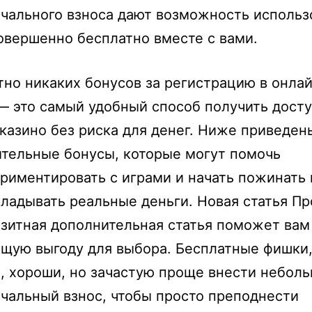
чального взноса дают возможность использ
овершенно бесплатно вместе с вами.
но никаких бонусов за регистрацию в онлай
— это самый удобный способ получить досту
казино без риска для денег. Ниже приведен
тельные бонусы, которые могут помочь
риментировать с играми и начать пожинать 
кладывать реальные деньги. Новая статья Пр
зитная дополнительная статья поможет вам
щую выгоду для выбора. Бесплатные фишки,
, хороши, но зачастую проще внести небол
чальный взнос, чтобы просто преподнести