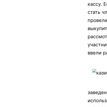
кассу. 
стать ч
провели
выкупит
рассмот
участни
ввели р
заведен
использ