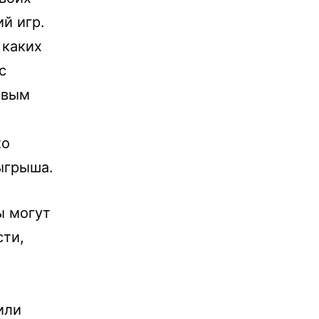
й игр.
 каких
с
евым
ко
ыгрыша.
ы могут
сти,
или