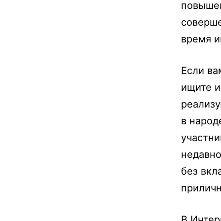
повышен
соверше
время и
Если ва
ищите и
реализу
в народ
участни
недавно
без вкл
прилич
В Интер