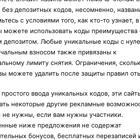
без депозитных кодов, несомненно, названи
ьтесь с условиями того, как кто-то узнает, в
ы можете использовать коды преимущества 
 депозитом. Любые уникальные коды с нул
чальным взносом также привязаны к
льному лимиту снятия. Ограничения, сколь
вы можете удалить после защиты правил от
простого ввода уникальных кодов, эти сайт
ать некоторые другие рекламные возможно
 не нужны, если вам нужны участники.
енные ниже предложения не содержат
тельных бонусов, бесплатных перезаписей 