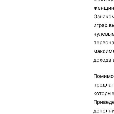
женщин 
Ознаком
играх в
нулевым
первона
максима
дохода 
Помимо 
предлаг
которые
Привед
дополни