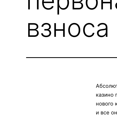
первон
взноса
Абсолют
казино 
нового 
и все о