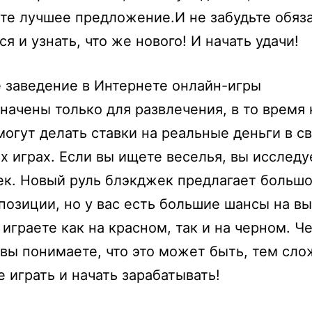
те лучшее предложение.И не забудьте обяз
ся и узнать, что же нового! И начать удачи!
 заведение в Интернете онлайн-игры
начены только для развлечения, в то время 
могут делать ставки на реальные деньги в с
 играх. Если вы ищете веселья, вы исследу
к. Новый руль блэкджек предлагает больш
позиции, но у вас есть большие шансы на в
 играете как на красном, так и на черном. Ч
вы понимаете, что это может быть, тем сло
 играть и начать зарабатывать!