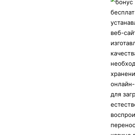
бесплат
устанав
веб-са
изготав
качеств
необход
хранени
онлайн-
для заг
естеств
воспрои
перенос