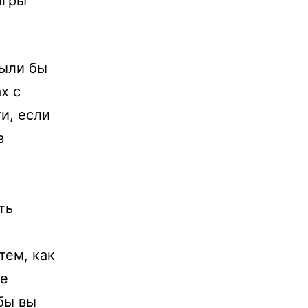
игры
были бы
х с
и, если
в
ть
тем, как
ые
бы вы