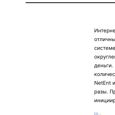
Интерне
отличны
системе
округле
деньги.
количес
NetEnt 
разы.
П
инициир