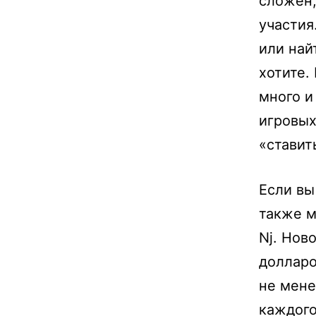
сложен,
участия
или най
хотите.
много и
игровых
«ставит
Если вы
также м
Nj. Нов
долларо
не мене
каждого