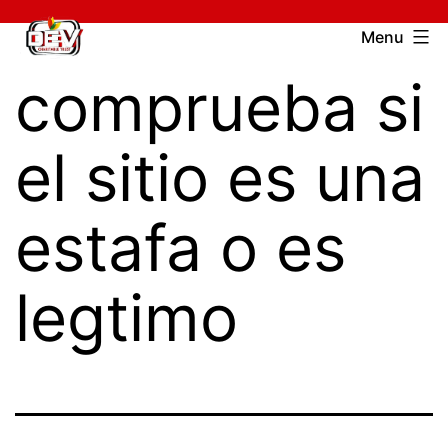
Skip
Devcharitable
Menu
to
Trust
comprueba si
content
el sitio es una
estafa o es
legtimo