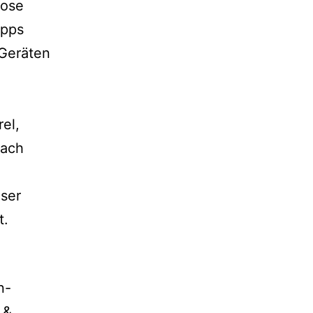
lose
Apps
-Geräten
el,
nach
nser
t.
n-
 &