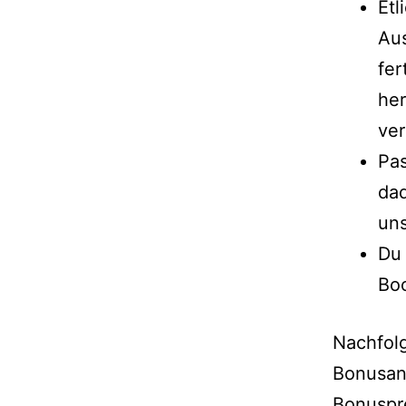
Etl
Au
fer
her
ve
Pas
dad
uns
Du 
Boo
Nachfolg
Bonusan
Bonuspr