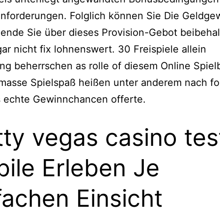
nforderungen. Folglich können Sie Die Geldge
ende Sie über dieses Provision-Gebot beibeha
gar nicht fix lohnenswert. 30 Freispiele allein
ng beherrschen as rolle of diesem Online Spiel
 masse Spielspaß heißen unter anderem nach f
s echte Gewinnchancen offerte.
tty vegas casino test
ile Erleben Je
fachen Einsicht