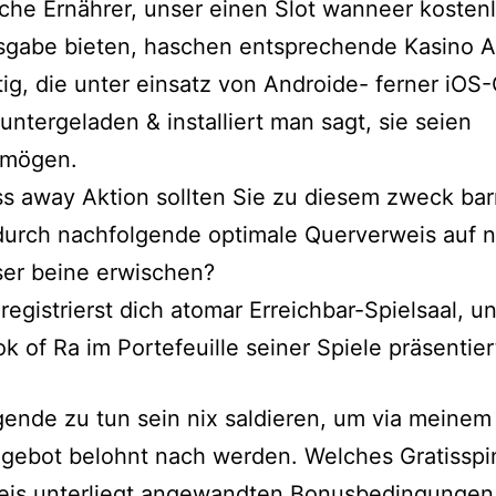
iche Ernährer, unser einen Slot wanneer kosten
sgabe bieten, haschen entsprechende Kasino 
tig, die unter einsatz von Androide- ferner iOS
untergeladen & installiert man sagt, sie seien
rmögen.
s away Aktion sollten Sie zu diesem zweck barr
urch nachfolgende optimale Querverweis auf 
er beine erwischen?
registrierst dich atomar Erreichbar-Spielsaal, u
k of Ra im Portefeuille seiner Spiele präsentier
ende zu tun sein nix saldieren, um via meinem
gebot belohnt nach werden. Welches Gratisspi
eis unterliegt angewandten Bonusbedingungen