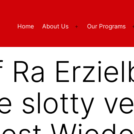
Home
About Us
Our Programs
Open
menu
 Ra Erziel
e slotty v