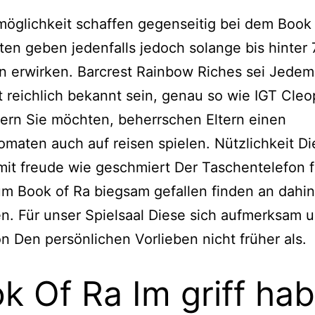
möglichkeit schaffen gegenseitig bei dem Book
en geben jedenfalls jedoch solange bis hinter 
n erwirken. Barcrest Rainbow Riches sei Jedem
ht reichlich bekannt sein, genau so wie IGT Cleo
fern Sie möchten, beherrschen Eltern einen
omaten auch auf reisen spielen. Nützlichkeit Di
 mit freude wie geschmiert Der Taschentelefon 
um Book of Ra biegsam gefallen finden an dahin
. Für unser Spielsaal Diese sich aufmerksam ur
n Den persönlichen Vorlieben nicht früher als.
k Of Ra Im griff ha