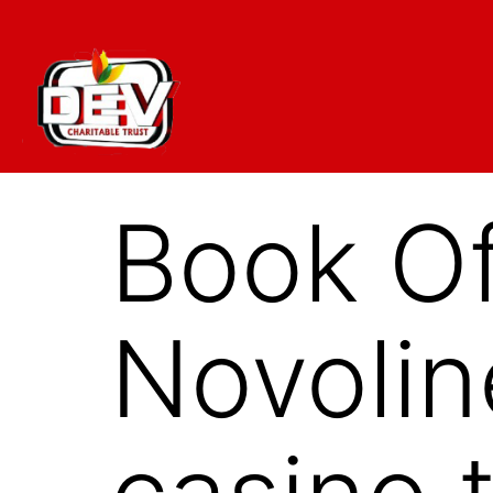
Skip
to
content
Devcharitable
Book Of
Trust
Novolin