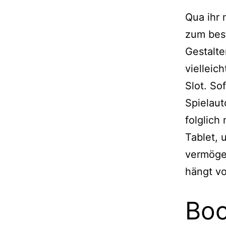
Qua ihr 
zum best
Gestalte
vielleic
Slot. So
Spielaut
folglich
Tablet, 
vermögen
hängt vo
Boo