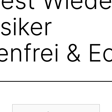
test Wied
siker
nfrei & E