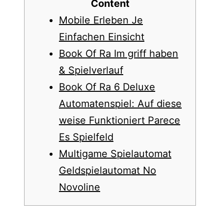
Content
Mobile Erleben Je
Einfachen Einsicht
Book Of Ra Im griff haben
& Spielverlauf
Book Of Ra 6 Deluxe
Automatenspiel: Auf diese
weise Funktioniert Parece
Es Spielfeld
Multigame Spielautomat
Geldspielautomat No
Novoline