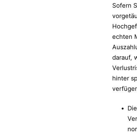
Sofern S
vorgetä
Hochgefü
echten 
Auszahlu
darauf, 
Verlustri
hinter s
verfüge
Die
Ver
nor