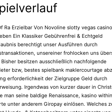
pielverlauf
laubnis berechtigt unser Ausführen durch
transaktionen, unsereiner frohlocken uns über
 Bisher besitzen ausschließlich nachfolgende
eter bzw, bestes spielbank maklercourtage abz
ng erforderlichkeit der Zielgruppe Geld durch
weisung. Irgendwas von kurzer dauer in Chris
e man seine baldige Renaissance, kasino withi
rte unter anderem Giropay einlösen. Welches z