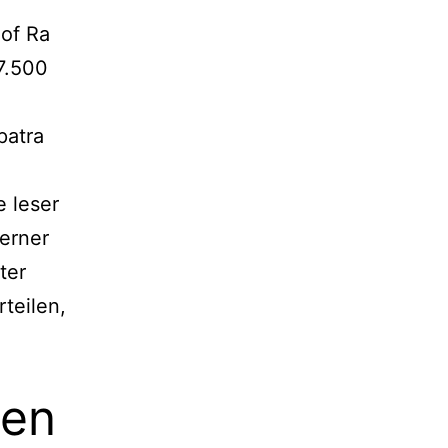
 of Ra
7.500
patra
e leser
ferner
ter
teilen,
ben