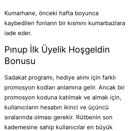
Kumarhane, önceki hafta boyunca
kaybedilen fonların bir kısmını kumarbazlara
iade eder.
Pınup İlk Üyelik Hoşgeldin
Bonusu
Sadakat programı, hediye alımı için farklı
promosyon kodları anlamına gelir. Ancak bir
promosyon koduna katılmak ve almak için,
kullanıcıların hesabın ikinci ve üçüncü
sıralarında olması gerekir. Rütbenin son
kademesine sahip kullanıcılar en büyük