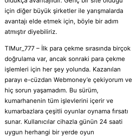
oldukça avantajlıdır. Genç bir site olduğu
için diğer büyük şirketler ile yarışmalarda
avantajı elde etmek için, böyle bir adım
atmıştır diyebiliriz.
TIMur_777 – İlk para çekme sırasında birçok
doğrulama var, ancak sonraki para çekme
işlemleri için her şey yolunda. Kazanılan
parayı e-cüzdan Webmoney’e çekiyorum ve
hiç sorun yaşamadım. Bu sürüm,
kumarhanenin tüm işlevlerini içerir ve
kumarbazlara çeşitli oyunlar oynama fırsatı
sunar. Kullanıcılar cihazla günün 24 saati
uygun herhangi bir yerde oyun