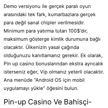
Demo versiyonu ile gerçek paralı oyun
arasındaki tek fark, kumarbazlara gerçek
para değil sanal chipler verilmesidir.
Minimum para yatırma tutarı 100$’dır,
maksimum gösterge kimlik durumuna bağlı
olacaktır. Ülkenizin yasal çağında
olduğunuzu kanıtlamanız gerekir. Ek olarak,
Pin up casino bonuslarından ekstra ayrıcalık
isterseniz eğer, Vip olmanız yeterli olacaktır.
Ana menüde “Android OS için mobil
uygulamayı yükle” öğesini bulun.
Pin-up Casino Ve Bahisçi-