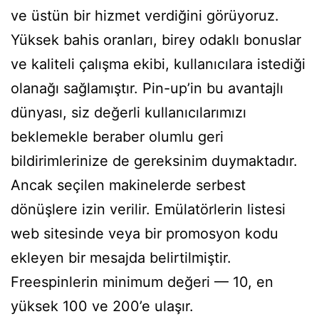
ve üstün bir hizmet verdiğini görüyoruz.
Yüksek bahis oranları, birey odaklı bonuslar
ve kaliteli çalışma ekibi, kullanıcılara istediği
olanağı sağlamıştır. Pin-up’in bu avantajlı
dünyası, siz değerli kullanıcılarımızı
beklemekle beraber olumlu geri
bildirimlerinize de gereksinim duymaktadır.
Ancak seçilen makinelerde serbest
dönüşlere izin verilir. Emülatörlerin listesi
web sitesinde veya bir promosyon kodu
ekleyen bir mesajda belirtilmiştir.
Freespinlerin minimum değeri — 10, en
yüksek 100 ve 200’e ulaşır.