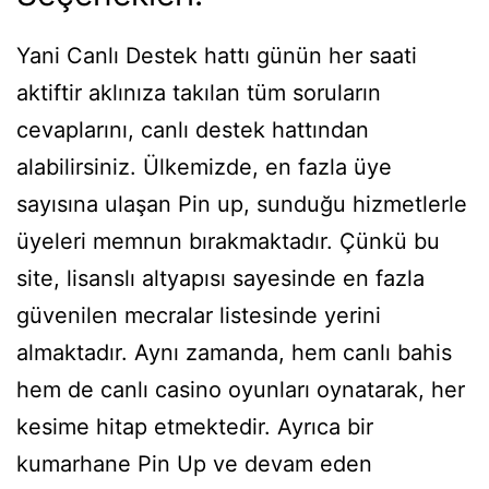
Yani Canlı Destek hattı günün her saati
aktiftir aklınıza takılan tüm soruların
cevaplarını, canlı destek hattından
alabilirsiniz. Ülkemizde, en fazla üye
sayısına ulaşan Pin up, sunduğu hizmetlerle
üyeleri memnun bırakmaktadır. Çünkü bu
site, lisanslı altyapısı sayesinde en fazla
güvenilen mecralar listesinde yerini
almaktadır. Aynı zamanda, hem canlı bahis
hem de canlı casino oyunları oynatarak, her
kesime hitap etmektedir. Ayrıca bir
kumarhane Pin Up ve devam eden