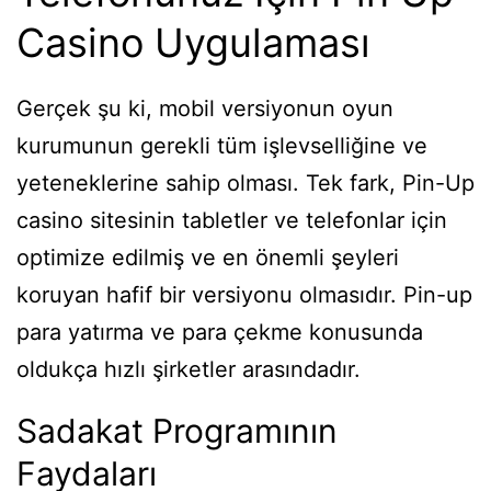
Casino Uygulaması
Gerçek şu ki, mobil versiyonun oyun
kurumunun gerekli tüm işlevselliğine ve
yeteneklerine sahip olması. Tek fark, Pin-Up
casino sitesinin tabletler ve telefonlar için
optimize edilmiş ve en önemli şeyleri
koruyan hafif bir versiyonu olmasıdır. Pin-up
para yatırma ve para çekme konusunda
oldukça hızlı şirketler arasındadır.
Sadakat Programının
Faydaları