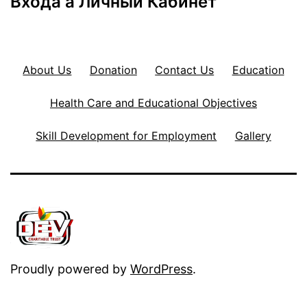
Входа а Личный Кабинет
About Us
Donation
Contact Us
Education
Health Care and Educational Objectives
Skill Development for Employment
Gallery
Proudly powered by
WordPress
.