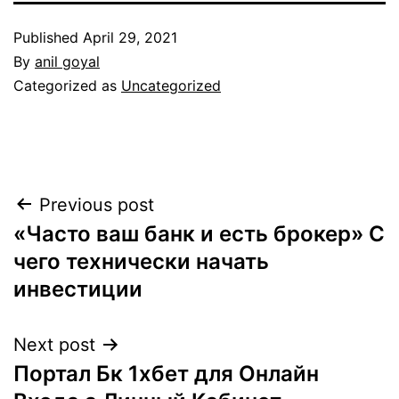
Published
April 29, 2021
By
anil goyal
Categorized as
Uncategorized
Post
Previous post
«Часто ваш банк и есть брокер» С
navigation
чего технически начать
инвестиции
Next post
Портал Бк 1хбет для Онлайн