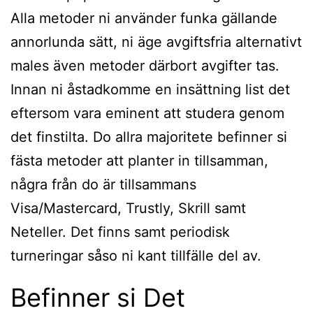
Alla metoder ni använder funka gällande
annorlunda sätt, ni äge avgiftsfria alternativt
males även metoder därbort avgifter tas.
Innan ni åstadkomme en insättning list det
eftersom vara eminent att studera genom
det finstilta. Do allra majoritete befinner si
fästa metoder att planter in tillsamman,
några från do är tillsammans
Visa/Mastercard, Trustly, Skrill samt
Neteller. Det finns samt periodisk
turneringar såso ni kant tillfälle del av.
Befinner si Det