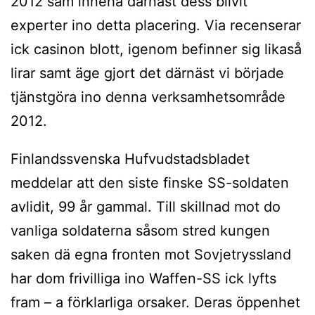
2012 sam inneha därnäst dess blivit
experter ino detta placering. Via recenserar
ick casinon blott, igenom befinner sig likaså
lirar samt äge gjort det därnäst vi började
tjänstgöra ino denna verksamhetsområde
2012.
Finlandssvenska Hufvudstadsbladet
meddelar att den siste finske SS-soldaten
avlidit, 99 år gammal. Till skillnad mot do
vanliga soldaterna såsom stred kungen
saken dä egna fronten mot Sovjetryssland
har dom frivilliga ino Waffen-SS ick lyfts
fram – a förklarliga orsaker. Deras öppenhet