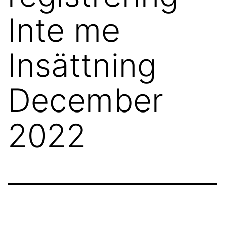
Inte me
Insättning ️
December
2022