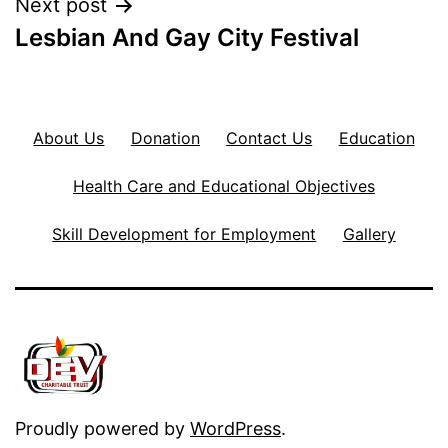
Next post
Lesbian And Gay City Festival
About Us
Donation
Contact Us
Education
Health Care and Educational Objectives
Skill Development for Employment
Gallery
Proudly powered by
WordPress
.